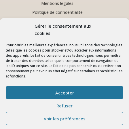
Mentions légales
Politique de confidentialité
Architecte d’intérieur à Aix en Provence
Gérer le consentement aux
Architecte d’intérieur à Marseille
cookies
Pour offrir les meilleures expériences, nous utilisons des technologies
Suivez-nous
telles que les cookies pour stocker et/ou accéder aux informations
des appareils. Le fait de consentir à ces technologies nous permettra
de traiter des données telles que le comportement de navigation ou
les ID uniques sur ce site. Le fait de ne pas consentir ou de retirer son
consentement peut avoir un effet négatif sur certaines caractéristiques
et fonctions.
Accepter
Copyright © 2026 Maxime Ferrandin,
architecte d'intérieur. Tous droits réservés.
Refuser
Un site créé par
OH MY FROG
Voir les préférences