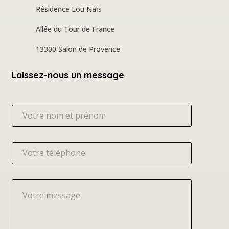
Résidence Lou Naïs
Allée du Tour de France
13300 Salon de Provence
Laissez-nous un message
N
o
m
*
T
é
l
é
M
p
e
h
s
o
s
n
a
e