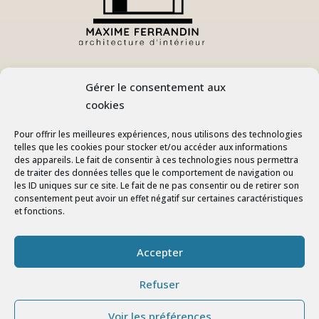
A propos
Gérer le consentement aux
cookies
Titulaire d’un Bac+4 en Design d’Espace et
Architecture d’Intérieur, Maxime travaille depuis 9 ans
Pour offrir les meilleures expériences, nous utilisons des technologies
pour aider les professionnels et particuliers à redéfinir
telles que les cookies pour stocker et/ou accéder aux informations
les espaces, les styles et la lumière.
des appareils. Le fait de consentir à ces technologies nous permettra
de traiter des données telles que le comportement de navigation ou
les ID uniques sur ce site. Le fait de ne pas consentir ou de retirer son
Accès rapide
consentement peut avoir un effet négatif sur certaines caractéristiques
et fonctions.
Nos réalisations
Mentions légales
Accepter
Politique de confidentialité
Architecte d’intérieur à Aix en Provence
Refuser
Architecte d’intérieur à Marseille
Voir les préférences