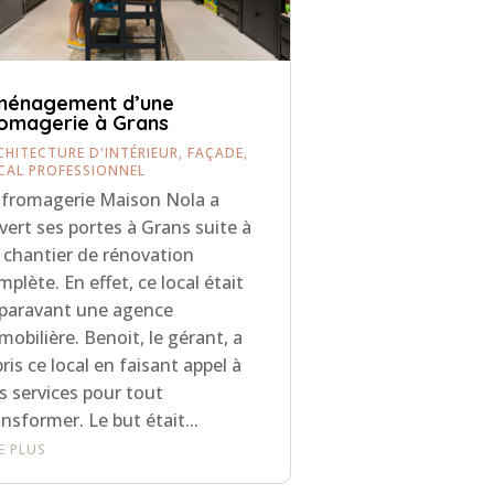
ménagement d’une
omagerie à Grans
CHITECTURE D'INTÉRIEUR
,
FAÇADE
,
CAL PROFESSIONNEL
 fromagerie Maison Nola a
vert ses portes à Grans suite à
 chantier de rénovation
mplète. En effet, ce local était
paravant une agence
mobilière. Benoit, le gérant, a
pris ce local en faisant appel à
s services pour tout
ansformer. Le but était...
RE PLUS