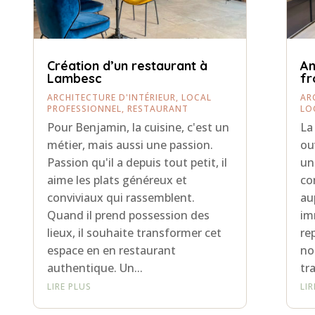
Création d’un restaurant à
A
Lambesc
fr
ARCHITECTURE D'INTÉRIEUR
,
LOCAL
AR
PROFESSIONNEL
,
RESTAURANT
LO
Pour Benjamin, la cuisine, c'est un
La
métier, mais aussi une passion.
ou
Passion qu'il a depuis tout petit, il
un
aime les plats généreux et
co
conviviaux qui rassemblent.
au
Quand il prend possession des
im
lieux, il souhaite transformer cet
re
espace en en restaurant
no
authentique. Un...
tr
LIRE PLUS
LI