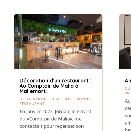
Décoration d’un restaurant :
Am
Au Comptoir de Malia à
CU
Mallemort.
PR
DÉCORATION
,
LOCAL PROFESSIONNEL
,
Au
RESTAURANT
ce
En Janvier 2022, Jordan, le gérant
so
du «Comptoir de Malia», me
am
contactait pour repenser son
be