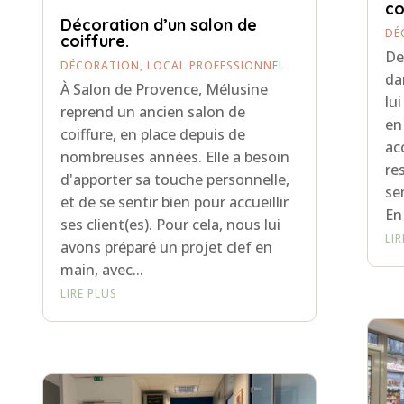
co
Décoration d’un salon de
DÉ
coiffure.
De
DÉCORATION
,
LOCAL PROFESSIONNEL
da
À Salon de Provence, Mélusine
lu
reprend un ancien salon de
en
coiffure, en place depuis de
ac
nombreuses années. Elle a besoin
re
d'apporter sa touche personnelle,
se
et de se sentir bien pour accueillir
En
ses client(es). Pour cela, nous lui
LI
avons préparé un projet clef en
main, avec...
LIRE PLUS